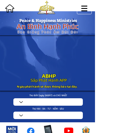
Peace & Happiness Ministries
An Bình Hạnh Phúc
Rao Giảng Phúc Âm Đời Đời
ABHP
Sắp Phát Hành
APP
Ngày phát hành sẽ được thông báo tại đây.
Thứ BẢY (ngày SABÁT) và CHỦ NHẬT
Thứ HAI - BA - TƯ - NĂM - SÁU